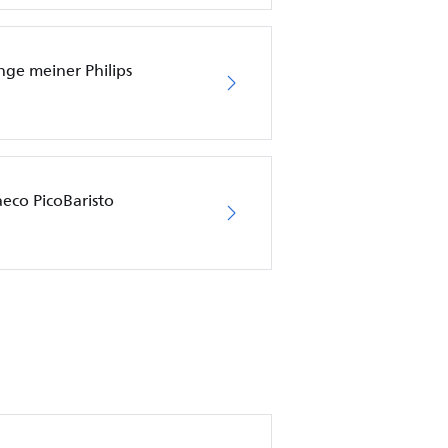
nge meiner Philips
eco PicoBaristo