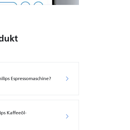
odukt
hilips Espressomaschine?
ips Kaffeeöl-