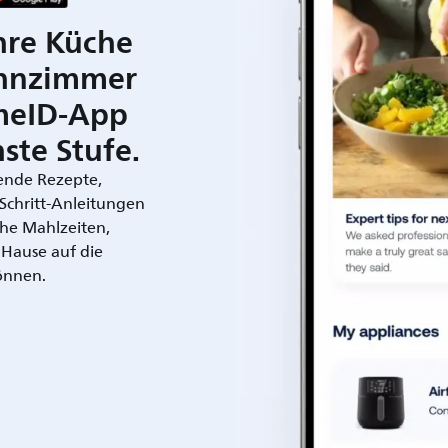
hre Küche
hnzimmer
meID-App
ste Stufe.
rende Rezepte,
r-Schritt-Anleitungen
che Mahlzeiten,
 Hause auf die
önnen.