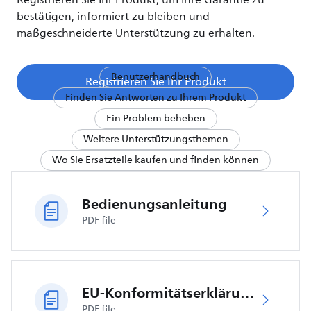
Registrieren Sie Ihr Produkt, um Ihre Garantie zu
bestätigen, informiert zu bleiben und
maßgeschneiderte Unterstützung zu erhalten.
Benutzerhandbuch
Registrieren Sie Ihr Produkt
Finden Sie Antworten zu Ihrem Produkt
Ein Problem beheben
Weitere Unterstützungsthemen
Wo Sie Ersatzteile kaufen und finden können
Bedienungsanleitung
PDF file
EU-Konformitätserklärung
PDF file