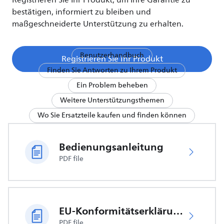
Registrieren Sie Ihr Produkt, um Ihre Garantie zu
bestätigen, informiert zu bleiben und
maßgeschneiderte Unterstützung zu erhalten.
Benutzerhandbuch
Registrieren Sie Ihr Produkt
Finden Sie Antworten zu Ihrem Produkt
Ein Problem beheben
Weitere Unterstützungsthemen
Wo Sie Ersatzteile kaufen und finden können
Bedienungsanleitung
PDF file
EU-Konformitätserklärung
PDF file