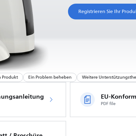
Registrieren Sie Ihr Produ
m Produkt
Ein Problem beheben
Weitere Unterstützungst
nungsanleitung
PDF file
att / Broschüre