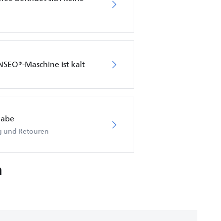
NSEO®-Maschine ist kalt
gabe
ng und Retouren
n