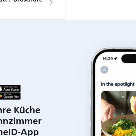
hre Küche
hnzimmer
meID-App