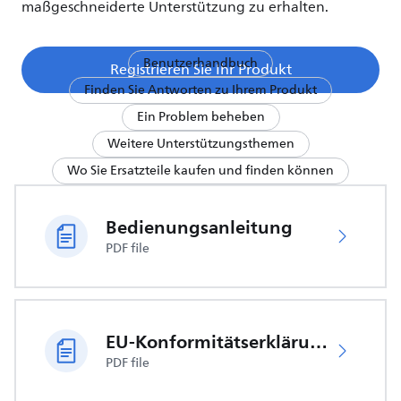
maßgeschneiderte Unterstützung zu erhalten.
Benutzerhandbuch
Registrieren Sie Ihr Produkt
Finden Sie Antworten zu Ihrem Produkt
Ein Problem beheben
Weitere Unterstützungsthemen
Wo Sie Ersatzteile kaufen und finden können
Bedienungsanleitung
PDF file
EU-Konformitätserklärung
PDF file