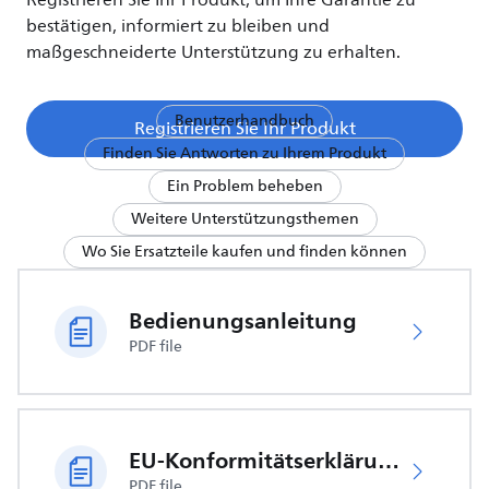
Registrieren Sie Ihr Produkt, um Ihre Garantie zu
bestätigen, informiert zu bleiben und
maßgeschneiderte Unterstützung zu erhalten.
Benutzerhandbuch
Registrieren Sie Ihr Produkt
Finden Sie Antworten zu Ihrem Produkt
Ein Problem beheben
Weitere Unterstützungsthemen
Wo Sie Ersatzteile kaufen und finden können
Bedienungsanleitung
PDF file
EU-Konformitätserklärung
PDF file