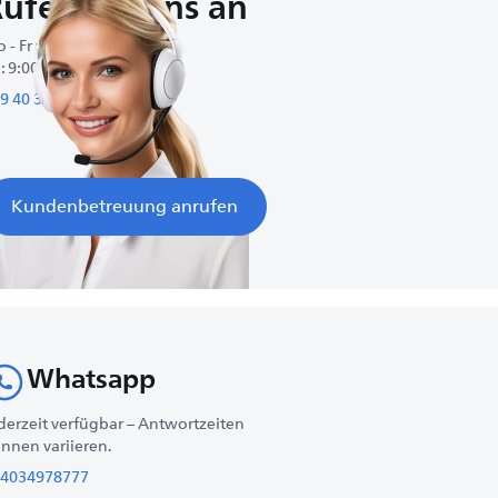
ufen Sie uns an
 - Fr : 8:00-20:00
 : 9:00-17:00
9 40 34 97 87 77
Kundenbetreuung anrufen
Whatsapp
derzeit verfügbar – Antwortzeiten
nnen variieren.
4034978777