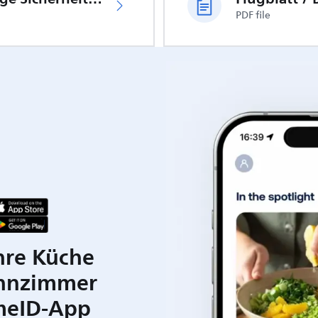
PDF file
hre Küche
hnzimmer
meID-App