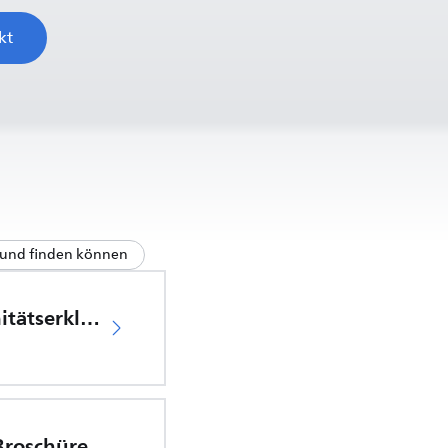
kt
n und finden können
EU-Konformitätserklärung
 Broschüre