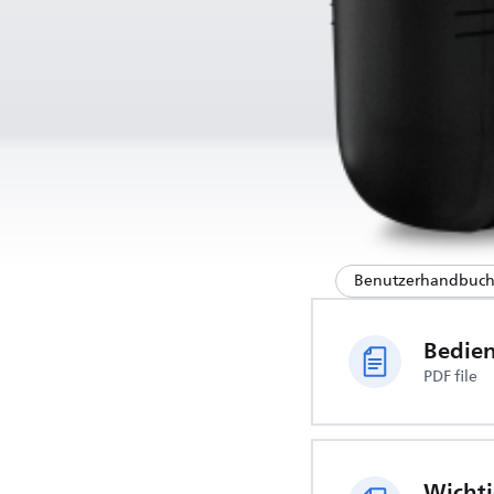
Benutzerhandbuc
Bedie
PDF file