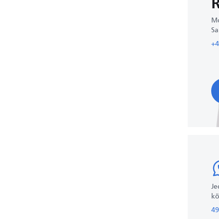
R
Mo
Sa
+4
Je
kö
49