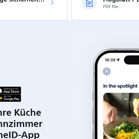
PDF file
hre Küche
hnzimmer
meID-App