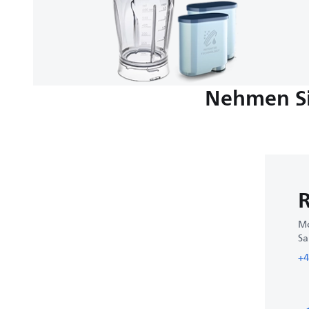
Nehmen Si
R
Mo
Sa
+4