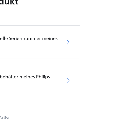
odukt
dell-/Seriennummer meines
behälter meines Philips
Active