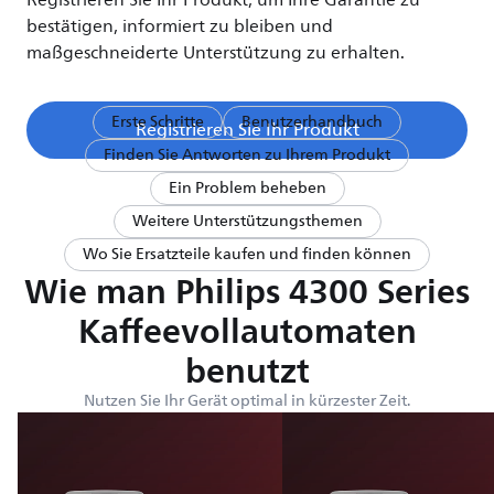
Registrieren Sie Ihr Produkt, um Ihre Garantie zu
bestätigen, informiert zu bleiben und
maßgeschneiderte Unterstützung zu erhalten.
Erste Schritte
Benutzerhandbuch
Registrieren Sie Ihr Produkt
Finden Sie Antworten zu Ihrem Produkt
Ein Problem beheben
Weitere Unterstützungsthemen
Wo Sie Ersatzteile kaufen und finden können
Wie man Philips 4300 Series
Kaffeevollautomaten
benutzt
Nutzen Sie Ihr Gerät optimal in kürzester Zeit.