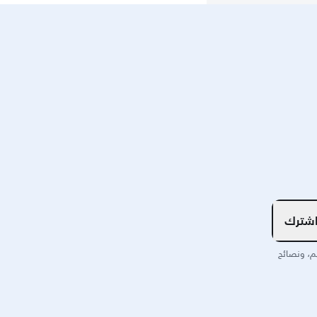
شترك
م، ونصائح