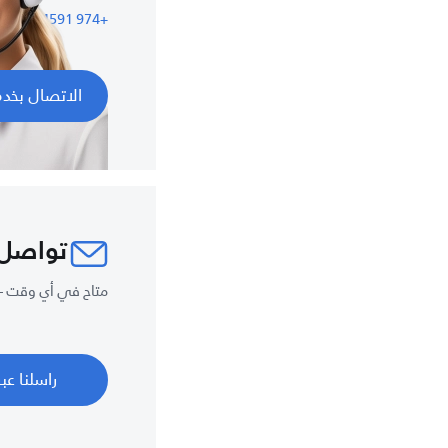
+974 44504591
الاتصال بخدم
تواصل 
متاح في أي وقت – 
راسلنا عبر