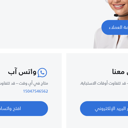
ة العملاء
معنا
واتس آب
قد تتفاوت أوقات الاستجابة.
متاح في أي وقت – قد تتفاوت 
15047546562
 البريد الإلكتروني
افتح واتسا