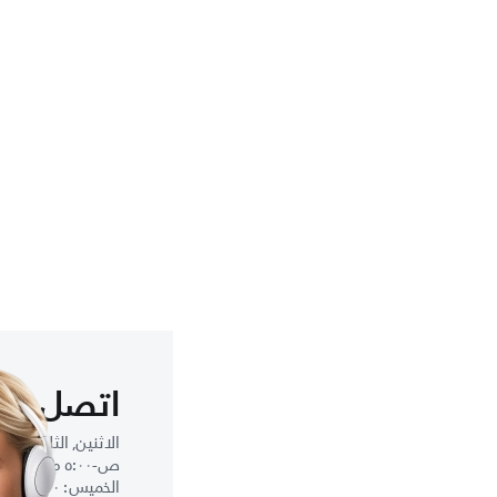
اتصل بنا
ص-٥:٠٠ م
الخميس : ٧:٣٠ ص-١:٠٠ م