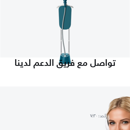
تواصل مع فريق الدعم لدينا
الاثنين, الثلاثاء, الأربعاء, السبت, الأحد : ٧:٣٠