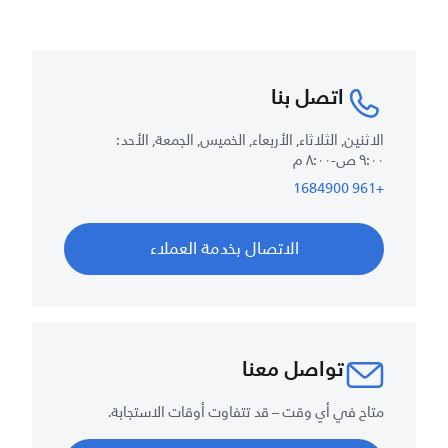
اتصل بنا
الاثنين, الثلاثاء, الأربعاء, الخميس, الجمعة, الأحد :
٩:٠٠ ص-٨:٠٠ م
+961 1684900
الاتصال بخدمة العملاء
تواصل معنا
متاح في أي وقت – قد تتفاوت أوقات الاستجابة.