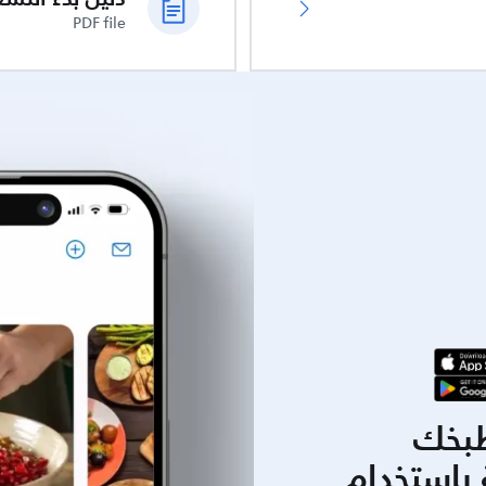
PDF file
بخك
باستخدام