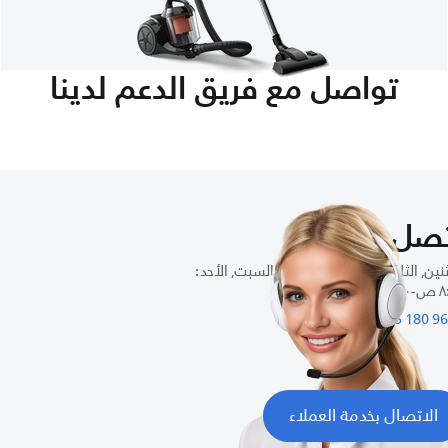
تواصل مع فريق الدعم لدينا
صل بنا
نين, الثلاثاء, الأربعاء, الخميس, السبت, الأحد :
٥: م
الاتصال بخدمة العملاء