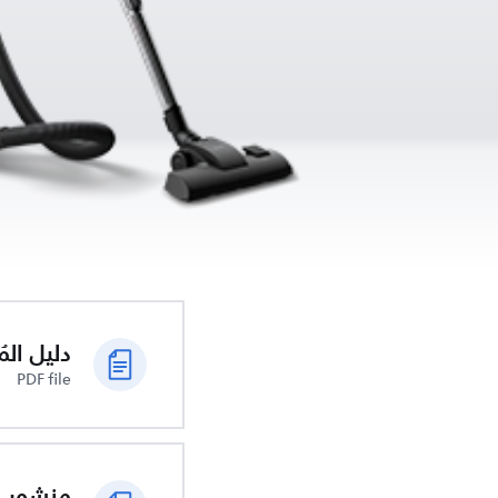
دليل الم
PDF file
منشور