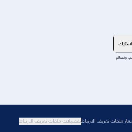
شترك
م، ونصائح
عار ملفات تعريف الارتباط
تفضيلات ملفات تعريف الارتباط