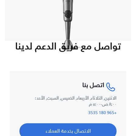
تواصل مع فريق الدعم لدينا
اتصل بنا
الاثنين, الثلاثاء, الأربعاء, الخميس, السبت, الأحد :
٨:٠٠ ص-٥:٠٠ م
+965 180 3535
الاتصال بخدمة العملاء