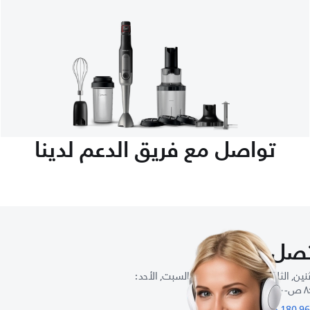
تواصل مع فريق الدعم لدينا
صل بنا
نين, الثلاثاء, الأربعاء, الخميس, السبت, الأحد :
٥: م