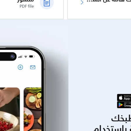
PDF file
بخك
باستخدام