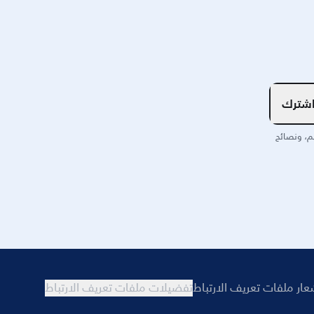
شترك
م، ونصائح
عار ملفات تعريف الارتباط
تفضيلات ملفات تعريف الارتباط