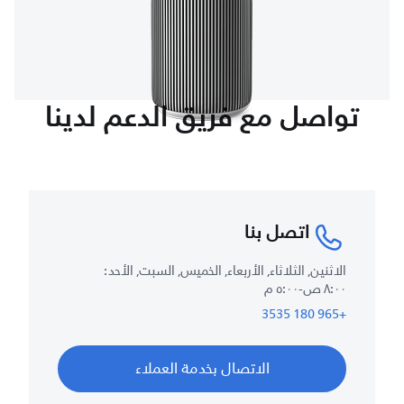
تواصل مع فريق الدعم لدينا
اتصل بنا
الاثنين, الثلاثاء, الأربعاء, الخميس, السبت, الأحد :
٨:٠٠ ص-٥:٠٠ م
+965 180 3535
الاتصال بخدمة العملاء