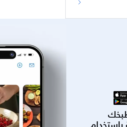
بخك
باستخدام