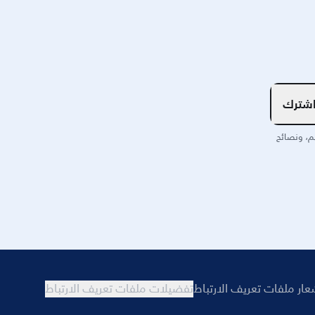
شترك
م، ونصائح
عار ملفات تعريف الارتباط
تفضيلات ملفات تعريف الارتباط