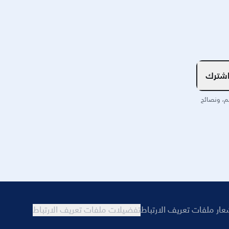
شترك
م، ونصائح
عار ملفات تعريف الارتباط
تفضيلات ملفات تعريف الارتباط