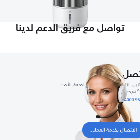
تواصل مع فريق الدعم لدينا
صل بنا
نين, الثلاثاء, الأربعاء, الخميس, الجمعة, الأحد :
٨: م
الاتصال بخدمة العملاء