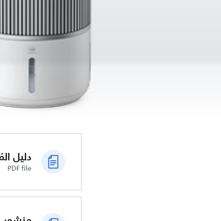
دليل الم
PDF file
منشور