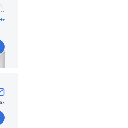
الاث
٨:٠٠ ص-٠٠
+964 77 66990990
متا