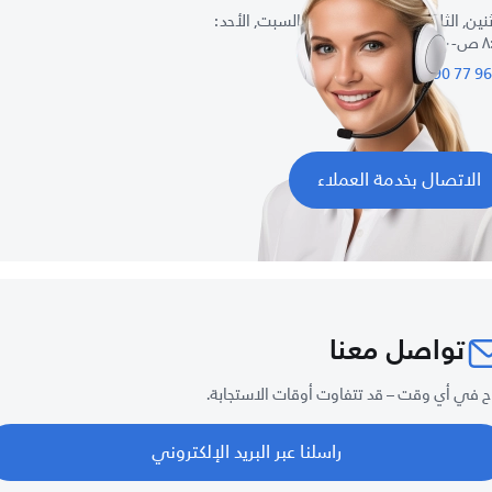
نين, الثلاثاء, الأربعاء, الخميس, السبت, الأحد :
٣: م
الاتصال بخدمة العملاء
تواصل معنا
ح في أي وقت – قد تتفاوت أوقات الاستجابة.
راسلنا عبر البريد الإلكتروني