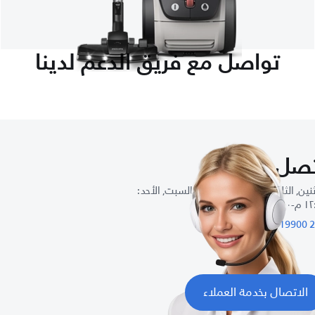
تواصل مع فريق الدعم لدينا
صل بنا
نين, الثلاثاء, الأربعاء, الخميس, السبت, الأحد :
-٩:٠٠ م
الاتصال بخدمة العملاء