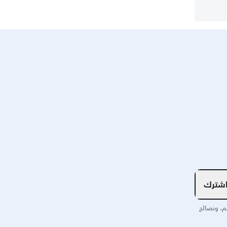
شترك
م، ونصائح