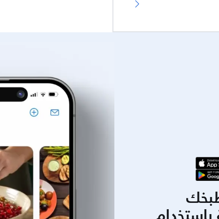
بخك
باستخدام